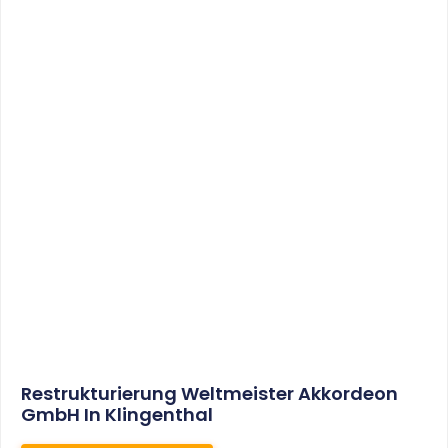
Sonderabschreibungen Für Den
Mietwohnungsneubau:
Anwendungsschreiben (endlich)
Veröffentlicht
WEITERLESEN
8. Januar 2021