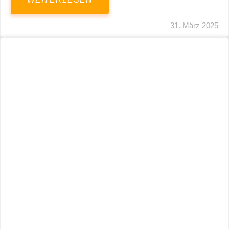
31. März 2025
Fristverlängerung 30.09.2024 – Einreichung
Der Schlussabrechnungen Für Die Corona-
Wirtschaftshilfen
WEITERLESEN