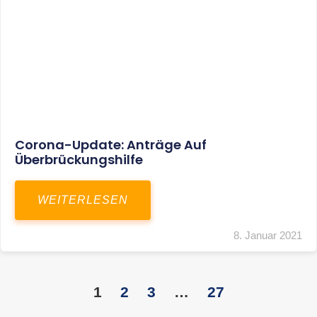
KONTAKT
S+R Consilium Wirtschafts- und
Steuerberatungsgesellschaft mbH
Bautzner Landstraße 14
01324 Dresden
Telefon:
+49 351 810 360 10
Telefax: +49 351 810 360 19
E-Mail:
kontakt@steuernundrecht-dresden.de
SOCIAL MEDIA