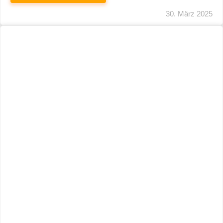
29. März 2025
Neuer Name, Gleiche Expertise
WEITERLESEN
28. März 2025