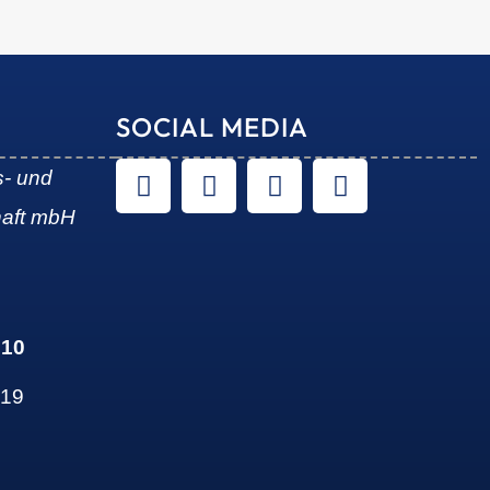
SOCIAL MEDIA
s- und
haft mbH
 10
 19