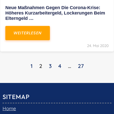
Service
Kontakt
LEISTUNGEN
Restrukturierungs-und Sanierungsberatung
Steuerberatung
Transaktionsberatung
Unternehmensberatung
KONTAKT
S+R Consilium Wirtschafts- und
Steuerberatungsgesellschaft mbH
Bautzner Landstraße 14