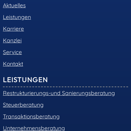
01324 Dresden
Telefon:
+49 351 810 360 10
Telefax: +49 351 810 360 19
E-Mail:
kontakt@steuernundrecht-dresden.de
SOCIAL MEDIA
© 2026 •
S+R Consilium
|
Impressum
|
Datenschutz
Cookie-Einwilligung mit Real Cookie Banner