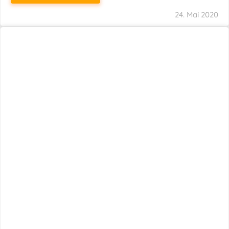
24. Mai 2020
1
2
3
4
…
27
SITEMAP
Home
Aktuelles
Leistungen
Karriere
Kanzlei