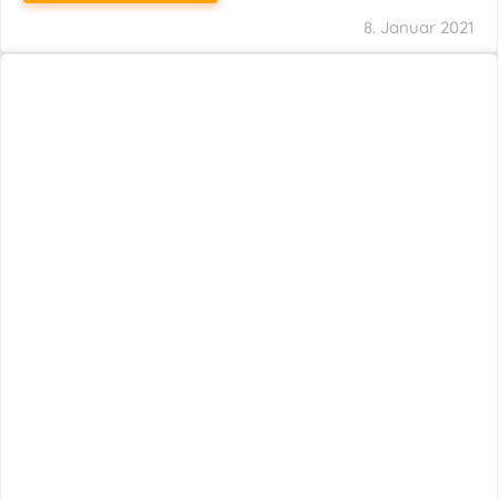
8. Januar 2021
15 Bundesländer Gewähren Erneuten
Aufschub Bei Der Umstellung Elektronischer
Kassen
WEITERLESEN