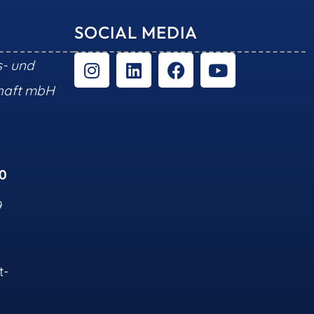
SOCIAL MEDIA
s- und
chaft mbH
10
9
t-