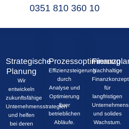
0351 810 360 10
Strategische
Prozessoptimierung
Finanzpl
Planung
Effizienzsteigerung
Nachhaltige
durch
Finanzkonzept
Wir
Analyse und
für
entwickeln
Optimierung
langfristigen
zukunftsfähige
Ihrer
Unternehmense
Unternehmensstrategien
betrieblichen
und solides
und helfen
Abläufe.
Wachstum.
bei deren