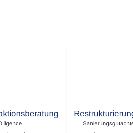
e mit fachlicher Expertise und digitalen Lösungen. Wir
er Steueroptimierung bis zur Unternehmensberatung
aktionsberatung
Restrukturierun
iligence
Sanierungsgutacht