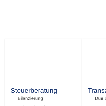
Als Ihre Steuerberater in Dresden begleiten wir Si
entwickeln maßgeschneiderte Strategien – von d
Steuerberatung
Trans
Bilanzierung
Due D