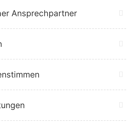
her Ansprechpartner
n
enstimmen
stungen