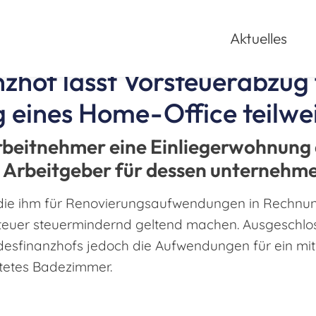
Aktuelles
zhof lässt Vorsteuerabzug 
 eines Home-Office teilwei
rbeitnehmer eine Einliegerwohnung
n Arbeitgeber für dessen unternehm
 die ihm für Renovierungsaufwendungen in Rechnun
teuer steuermindernd geltend machen. Ausgeschlos
esfinanzhofs jedoch die Aufwendungen für ein mi
etes Badezimmer.