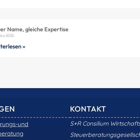
er Name, gleiche Expertise
ärz 2025
terlesen »
NGEN
KONTAKT
S+R Consilium Wirtschaft
erungs-und
beratung
Steuerberatungsgesells