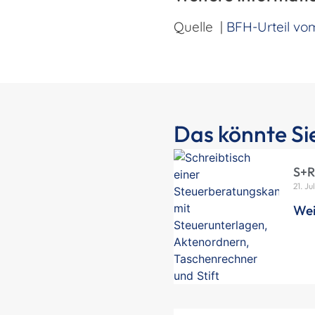
Quelle |
BFH-Urteil vom
Das könnte Sie
S+R
21. Ju
Wei