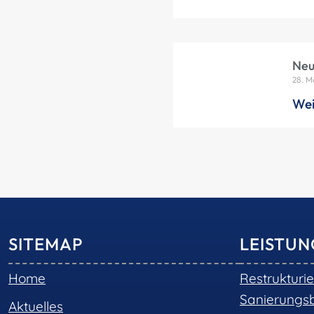
Neu
28. M
Wei
SITEMAP
LEISTU
Home
Restrukturi
Sanierungs
Aktuelles