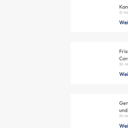
Kan
31. M
Wei
Fri
Cor
30. M
Wei
Gem
und
29. M
Wei