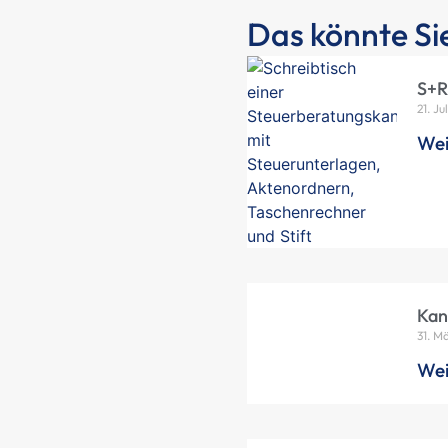
Das könnte Sie
S+R
21. Ju
Wei
Kan
31. M
Wei