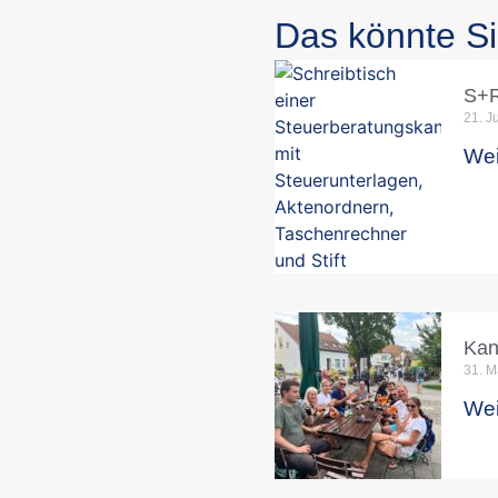
Das könnte Si
S+R
21. J
Wei
Kan
31. M
Wei