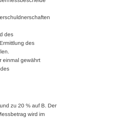
euermessbescheide
erschuldnerschaften
nd des
Ermittlung des
len.
r einmal gewährt
 des
und zu 20 % auf B. Der
Messbetrag wird im