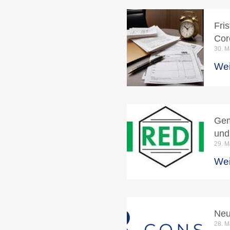
Fri
Cor
30. M
Wei
Gem
und
29. M
Wei
Neu
28. M