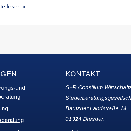
terlesen »
NGEN
KONTAKT
S+R Consilium Wirtschaft
erungs-und
beratung
Steuerberatungsgesellsc
ung
Bautzner Landstraße 14
01324 Dresden
sberatung