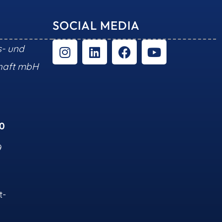
SOCIAL MEDIA
s- und
chaft mbH
10
9
t-