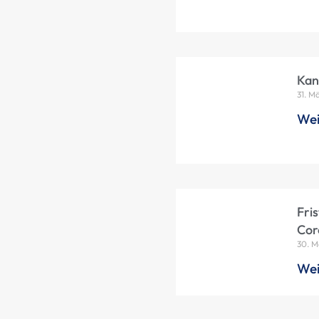
Kan
31. M
Wei
Fri
Cor
30. M
Wei