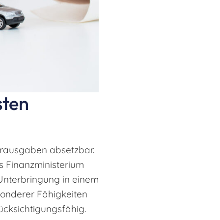
sten
erausgaben absetzbar.
s Finanzministerium
 Unterbringung in einem
sonderer Fähigkeiten
ücksichtigungsfähig.