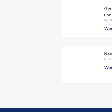
Gem
und
29. M
Wei
Neu
28. M
Wei