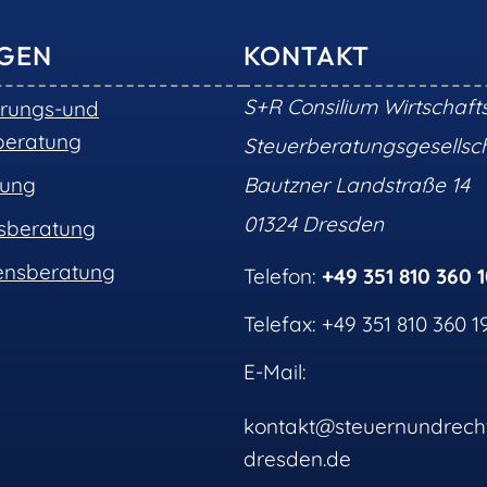
NGEN
KONTAKT
S+R Consilium Wirtschaft
erungs-und
beratung
Steuerberatungsgesells
tung
Bautzner Landstraße 14
01324 Dresden
nsberatung
nsberatung
Telefon:
+49 351 810 360 
Telefax: +49 351 810 360 1
E-Mail:
kontakt@steuernundrech
dresden.de