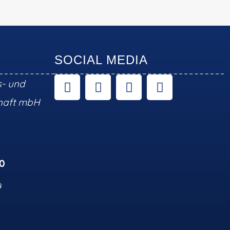
SOCIAL MEDIA
s- und
chaft mbH
10
9