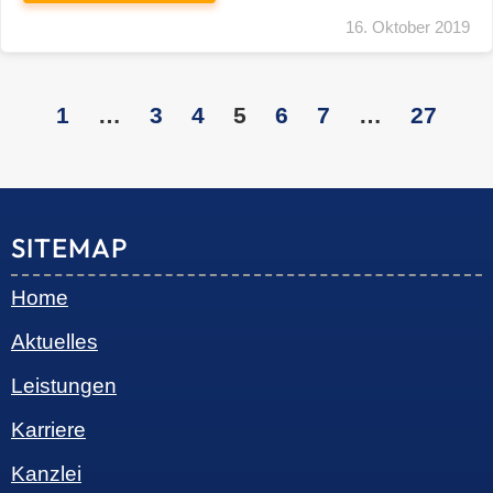
Restrukturierungs-und Sanierungsberatung
Steuerberatung
Transaktionsberatung
Unternehmensberatung
KONTAKT
S+R Consilium Wirtschafts- und
Steuerberatungsgesellschaft mbH
Bautzner Landstraße 14
01324 Dresden
Telefon:
+49 351 810 360 10