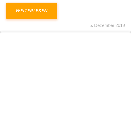
Unbelegte Brötchen Mit Einem Heißgetränk
Sind Kein Steuerlich Relevantes Frühstück
WEITERLESEN
7. November 2019