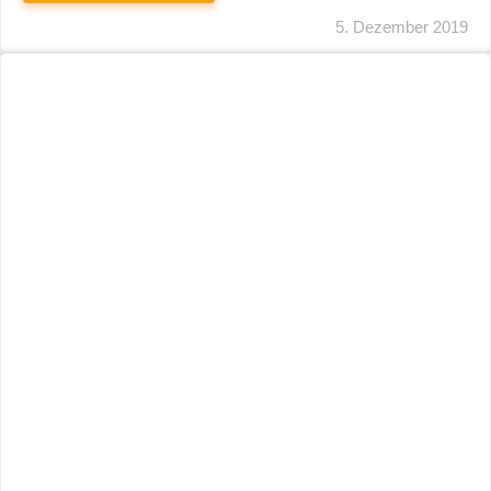
5. Dezember 2019
Auf Der Zielgeraden: Steuerliche
Maßnahmen Im Klimaschutzprogramm
2030
WEITERLESEN