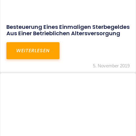
Künstlersozialabgabe Bleibt Auch In 2020
Stabil Bei 4,2 %
WEITERLESEN
16. Oktober 2019
1
…
3
4
5
6
7
…
27