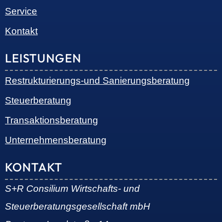
Telefax: +49 351 810 360 19
E-Mail:
kontakt@steuernundrecht-dresden.de
SOCIAL MEDIA
© 2026 •
S+R Consilium
|
Impressum
|
Datenschutz
Cookie-Einwilligung mit Real Cookie Banner