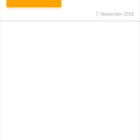
Elektronische Kassen: Zertifizierte
Technische Sicherheitseinrichtung Erst Ab
10/2020 Pflicht
WEITERLESEN
7. November 2019