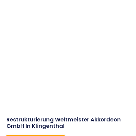
Sonderabschreibungen Für Den
Mietwohnungsneubau:
Anwendungsschreiben (endlich)
Veröffentlicht
WEITERLESEN
8. Januar 2021