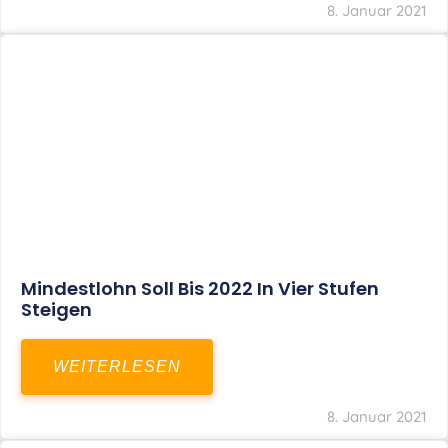
Corona-Update: Anträge Auf
Überbrückungshilfe
WEITERLESEN
8. Januar 2021
1
2
3
…
27
SITEMAP
Home