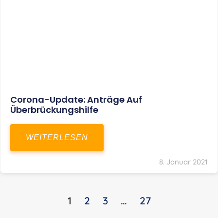
KONTAKT
S+R Consilium Wirtschafts- und
Steuerberatungsgesellschaft mbH
Bautzner Landstraße 14
01324 Dresden
Telefon:
+49 351 810 360 10
Telefax: +49 351 810 360 19
E-Mail:
kontakt@steuernundrecht-dresden.de
SOCIAL MEDIA