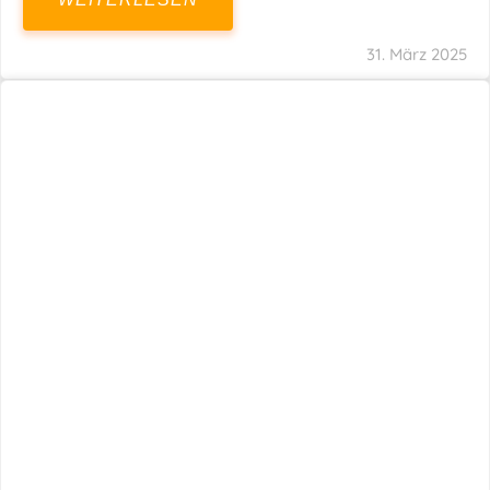
31. März 2025
Fristverlängerung 30.09.2024 – Einreichung
Der Schlussabrechnungen Für Die Corona-
Wirtschaftshilfen
WEITERLESEN