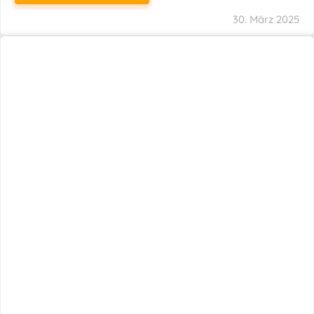
29. März 2025
Neuer Name, Gleiche Expertise
WEITERLESEN
28. März 2025