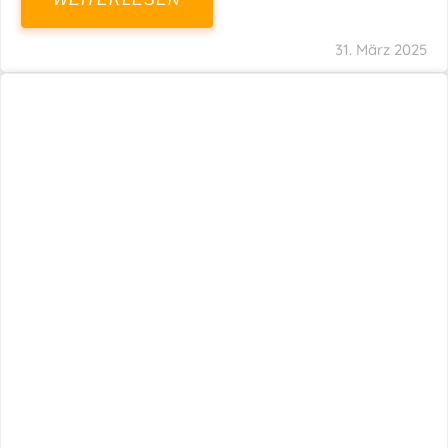
31. März 2025
Fristverlängerung 30.09.2024 – Einreichung
Der Schlussabrechnungen Für Die Corona-
Wirtschaftshilfen
WEITERLESEN