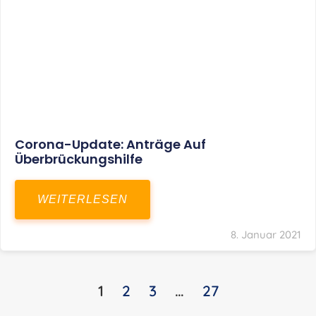
KONTAKT
S+R Consilium Wirtschafts- und
Steuerberatungsgesellschaft mbH
Bautzner Landstraße 14
01324 Dresden
Telefon:
+49 351 810 360 10
Telefax: +49 351 810 360 19
E-Mail:
kontakt@steuernundrecht-dresden.de
SOCIAL MEDIA