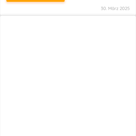
29. März 2025
Neuer Name, Gleiche Expertise
WEITERLESEN
28. März 2025