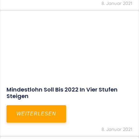
Corona-Update: Anträge Auf
Überbrückungshilfe
WEITERLESEN
8. Januar 2021
1
2
3
…
27
SITEMAP
Home