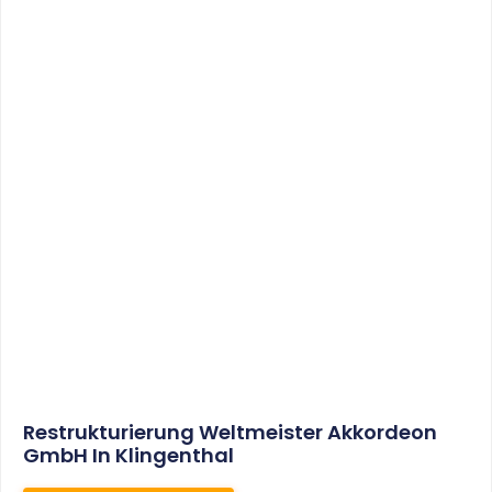
Sonderabschreibungen Für Den
Mietwohnungsneubau:
Anwendungsschreiben (endlich)
Veröffentlicht
WEITERLESEN
8. Januar 2021