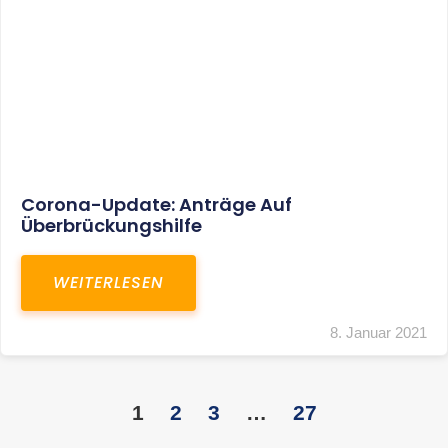
KONTAKT
S+R Consilium Wirtschafts- und
Steuerberatungsgesellschaft mbH
Bautzner Landstraße 14
01324 Dresden
Telefon:
+49 351 810 360 10
Telefax: +49 351 810 360 19
E-Mail:
kontakt@steuernundrecht-dresden.de
SOCIAL MEDIA