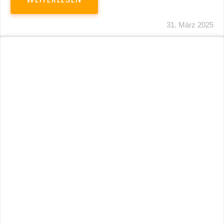
31. März 2025
Fristverlängerung 30.09.2024 – Einreichung
Der Schlussabrechnungen Für Die Corona-
Wirtschaftshilfen
WEITERLESEN