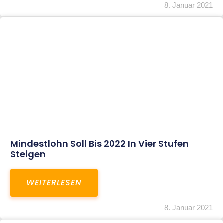
Corona-Update: Anträge Auf
Überbrückungshilfe
WEITERLESEN
8. Januar 2021
1
2
3
…
27
SITEMAP
Home
Aktuelles