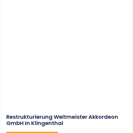
Sonderabschreibungen Für Den
Mietwohnungsneubau:
Anwendungsschreiben (endlich)
Veröffentlicht
WEITERLESEN
8. Januar 2021