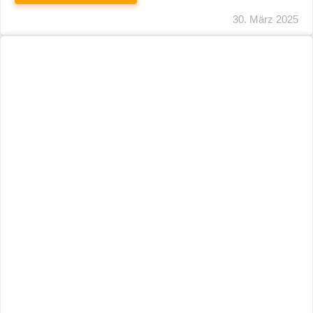
29. März 2025
Neuer Name, Gleiche Expertise
WEITERLESEN
28. März 2025