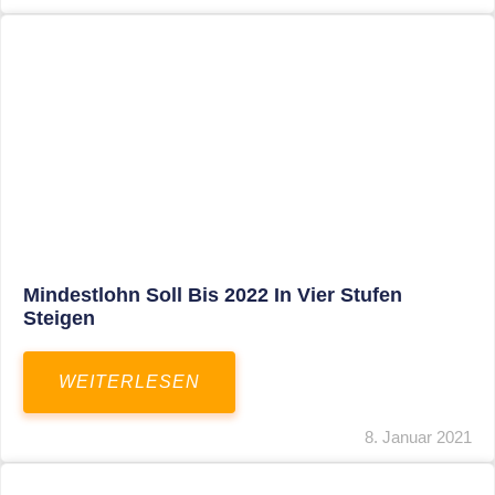
Corona-Update: Anträge Auf
Überbrückungshilfe
WEITERLESEN
8. Januar 2021
1
2
3
…
27
SITEMAP
Home
Aktuelles