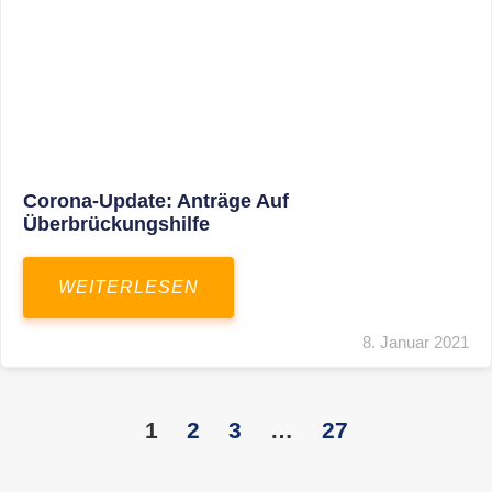
KONTAKT
S+R Consilium Wirtschafts- und
Steuerberatungsgesellschaft mbH
Bautzner Landstraße 14
01324 Dresden
Telefon:
+49 351 810 360 10
Telefax: +49 351 810 360 19
E-Mail:
kontakt@steuernundrecht-dresden.de
SOCIAL MEDIA