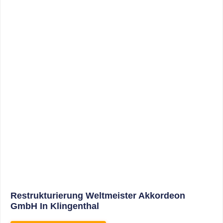
Sonderabschreibungen Für Den
Mietwohnungsneubau: Anwendungsschreiben
(endlich) Veröffentlicht
WEITERLESEN
8. Januar 2021