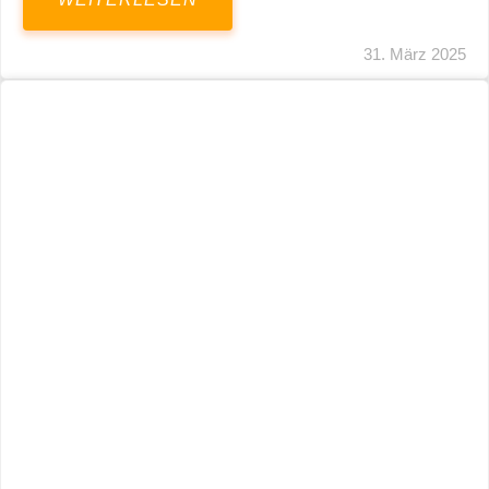
31. März 2025
Fristverlängerung 30.09.2024 – Einreichung
Der Schlussabrechnungen Für Die Corona-
Wirtschaftshilfen
WEITERLESEN