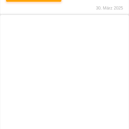
29. März 2025
Neuer Name, Gleiche Expertise
WEITERLESEN
28. März 2025