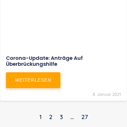
KONTAKT
S+R Consilium Wirtschafts- und
Steuerberatungsgesellschaft mbH
Bautzner Landstraße 14
01324 Dresden
Telefon:
+49 351 810 360 10
Telefax: +49 351 810 360 19
E-Mail:
kontakt@steuernundrecht-dresden.de
SOCIAL MEDIA