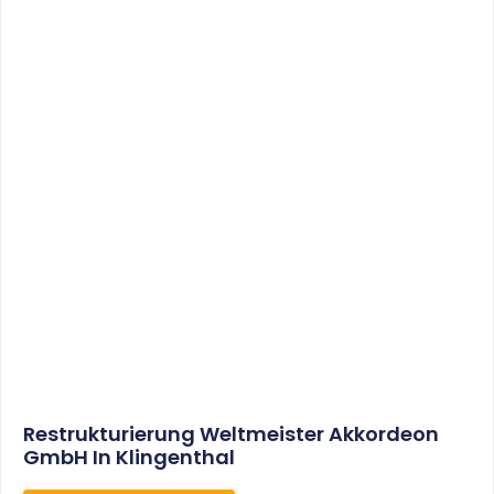
Sonderabschreibungen Für Den
Mietwohnungsneubau:
Anwendungsschreiben (endlich)
Veröffentlicht
WEITERLESEN
8. Januar 2021