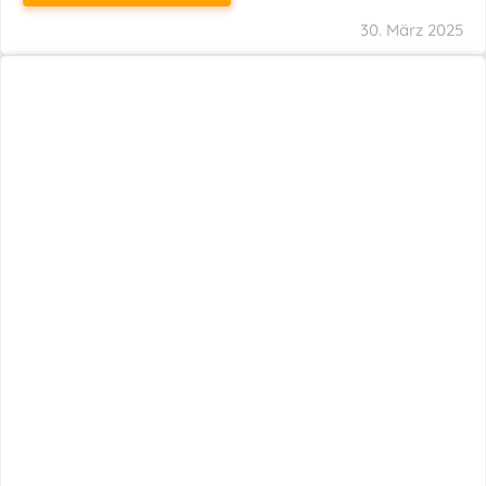
29. März 2025
Neuer Name, Gleiche Expertise
WEITERLESEN
28. März 2025