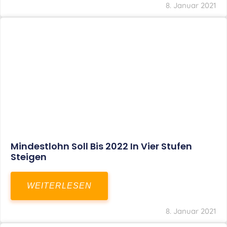
Corona-Update: Anträge Auf
Überbrückungshilfe
WEITERLESEN
8. Januar 2021
1
2
3
…
27
SITEMAP
Home