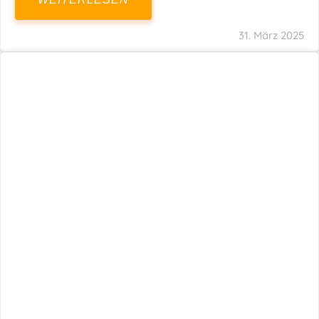
31. März 2025
Fristverlängerung 30.09.2024 – Einreichung
Der Schlussabrechnungen Für Die Corona-
Wirtschaftshilfen
WEITERLESEN