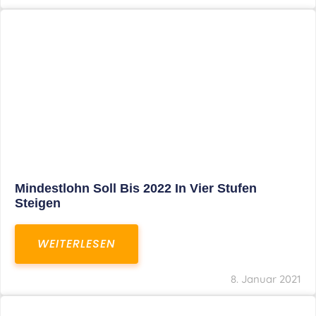
Corona-Update: Anträge Auf
Überbrückungshilfe
WEITERLESEN
8. Januar 2021
1
2
3
…
27
SITEMAP
Home
Aktuelles