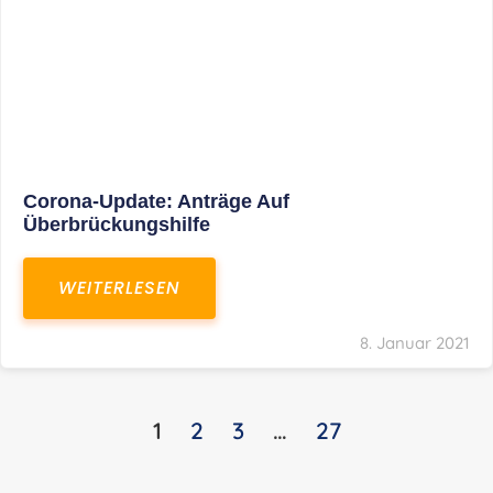
KONTAKT
S+R Consilium Wirtschafts- und
Steuerberatungsgesellschaft mbH
Bautzner Landstraße 14
01324 Dresden
Telefon:
+49 351 810 360 10
Telefax: +49 351 810 360 19
E-Mail:
kontakt@steuernundrecht-dresden.de
SOCIAL MEDIA