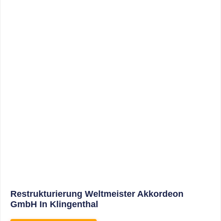
Sonderabschreibungen Für Den
Mietwohnungsneubau: Anwendungsschreiben
(endlich) Veröffentlicht
WEITERLESEN
8. Januar 2021