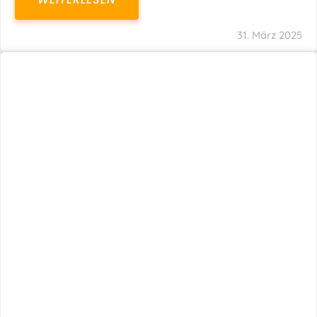
31. März 2025
Fristverlängerung 30.09.2024 – Einreichung
Der Schlussabrechnungen Für Die Corona-
Wirtschaftshilfen
WEITERLESEN