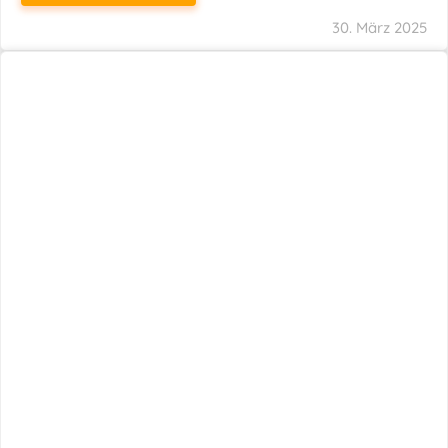
29. März 2025
Neuer Name, Gleiche Expertise
WEITERLESEN
28. März 2025