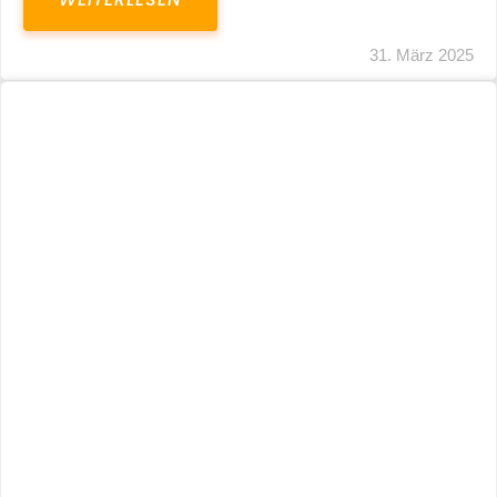
31. März 2025
Fristverlängerung 30.09.2024 – Einreichung
Der Schlussabrechnungen Für Die Corona-
Wirtschaftshilfen
WEITERLESEN