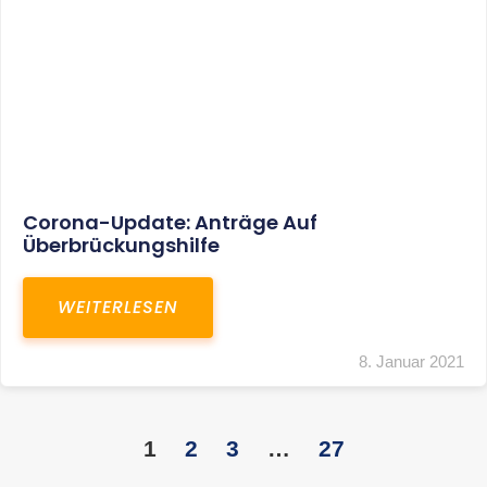
KONTAKT
S+R Consilium Wirtschafts- und
Steuerberatungsgesellschaft mbH
Bautzner Landstraße 14
01324 Dresden
Telefon:
+49 351 810 360 10
Telefax: +49 351 810 360 19
E-Mail:
kontakt@steuernundrecht-dresden.de
SOCIAL MEDIA