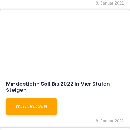
Corona-Update: Anträge Auf
Überbrückungshilfe
WEITERLESEN
8. Januar 2021
1
2
3
…
27
SITEMAP
Home
Aktuelles