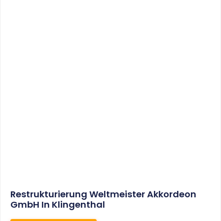
Sonderabschreibungen Für Den
Mietwohnungsneubau:
Anwendungsschreiben (endlich)
Veröffentlicht
WEITERLESEN
8. Januar 2021