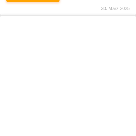
29. März 2025
Neuer Name, Gleiche Expertise
WEITERLESEN
28. März 2025