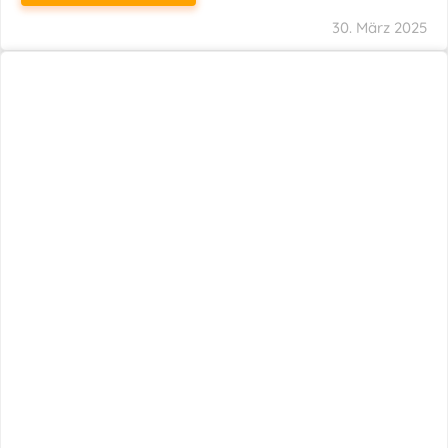
29. März 2025
Neuer Name, Gleiche Expertise
WEITERLESEN
28. März 2025