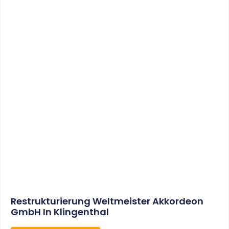
Sonderabschreibungen Für Den
Mietwohnungsneubau:
Anwendungsschreiben (endlich)
Veröffentlicht
WEITERLESEN
8. Januar 2021