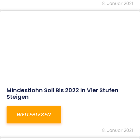
Corona-Update: Anträge Auf
Überbrückungshilfe
WEITERLESEN
8. Januar 2021
1
2
3
…
27
SITEMAP
Home