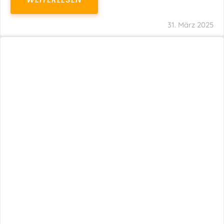
31. März 2025
Fristverlängerung 30.09.2024 – Einreichung
Der Schlussabrechnungen Für Die Corona-
Wirtschaftshilfen
WEITERLESEN