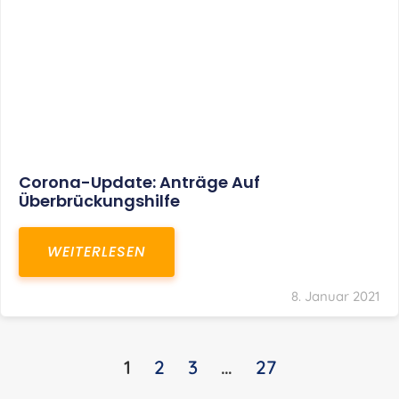
KONTAKT
S+R Consilium Wirtschafts- und
Steuerberatungsgesellschaft mbH
Bautzner Landstraße 14
01324 Dresden
Telefon:
+49 351 810 360 10
Telefax: +49 351 810 360 19
E-Mail:
kontakt@steuernundrecht-dresden.de
SOCIAL MEDIA