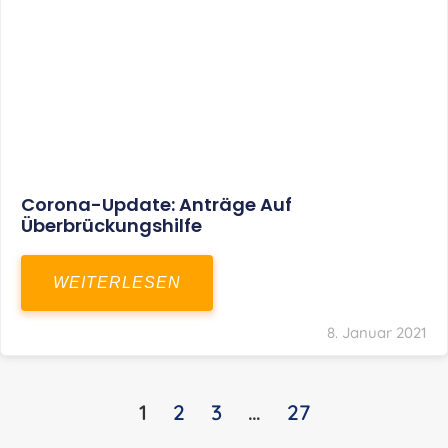
KONTAKT
S+R Consilium Wirtschafts- und
Steuerberatungsgesellschaft mbH
Bautzner Landstraße 14
01324 Dresden
Telefon:
+49 351 810 360 10
Telefax: +49 351 810 360 19
E-Mail:
kontakt@steuernundrecht-dresden.de
SOCIAL MEDIA