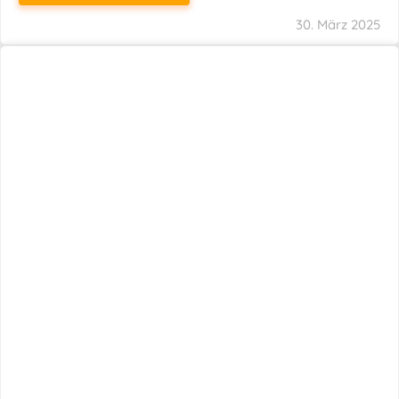
29. März 2025
Neuer Name, Gleiche Expertise
WEITERLESEN
28. März 2025