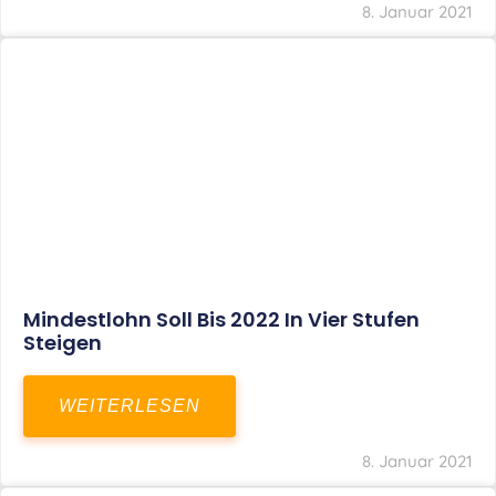
Corona-Update: Anträge Auf
Überbrückungshilfe
WEITERLESEN
8. Januar 2021
1
2
3
…
27
SITEMAP
Home