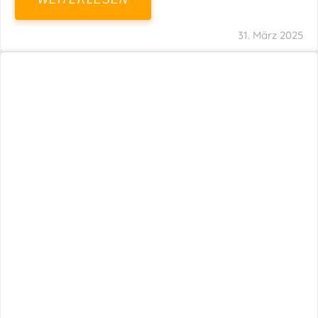
31. März 2025
Fristverlängerung 30.09.2024 – Einreichung
Der Schlussabrechnungen Für Die Corona-
Wirtschaftshilfen
WEITERLESEN