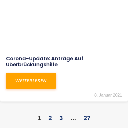
KONTAKT
S+R Consilium Wirtschafts- und
Steuerberatungsgesellschaft mbH
Bautzner Landstraße 14
01324 Dresden
Telefon:
+49 351 810 360 10
Telefax: +49 351 810 360 19
E-Mail:
kontakt@steuernundrecht-dresden.de
SOCIAL MEDIA