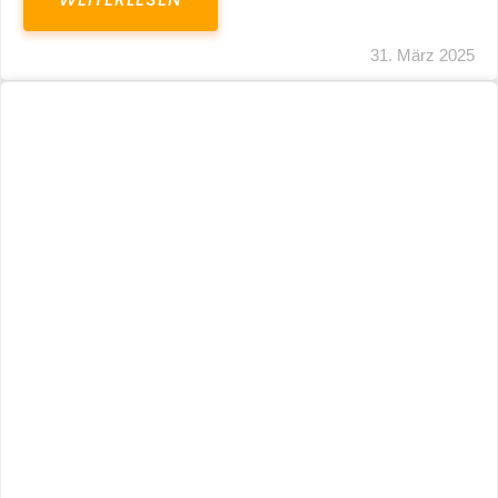
31. März 2025
Fristverlängerung 30.09.2024 – Einreichung
Der Schlussabrechnungen Für Die Corona-
Wirtschaftshilfen
WEITERLESEN