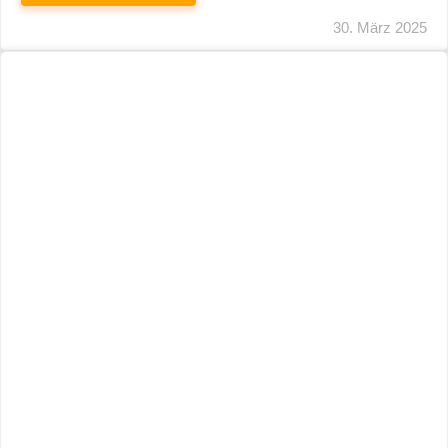
29. März 2025
Neuer Name, Gleiche Expertise
WEITERLESEN
28. März 2025