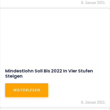
Corona-Update: Anträge Auf
Überbrückungshilfe
WEITERLESEN
8. Januar 2021
1
2
3
…
27
SITEMAP
Home
Aktuelles