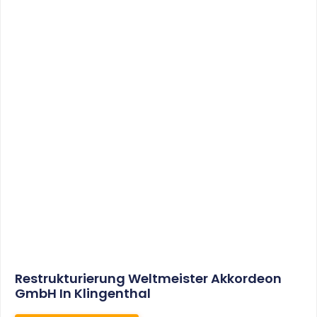
Sonderabschreibungen Für Den
Mietwohnungsneubau:
Anwendungsschreiben (endlich)
Veröffentlicht
WEITERLESEN
8. Januar 2021