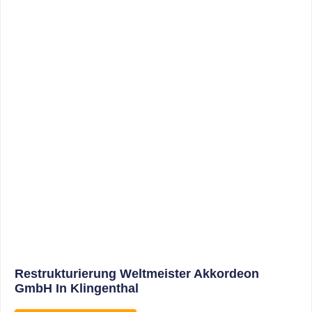
Sonderabschreibungen Für Den
Mietwohnungsneubau: Anwendungsschreiben
(endlich) Veröffentlicht
WEITERLESEN
8. Januar 2021