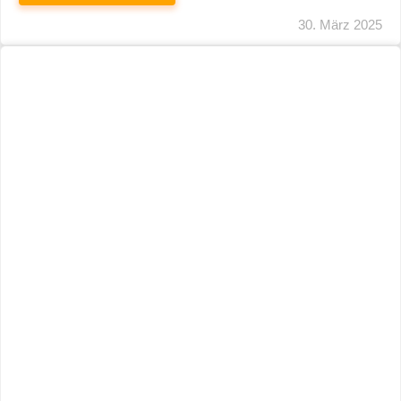
29. März 2025
Neuer Name, Gleiche Expertise
WEITERLESEN
28. März 2025