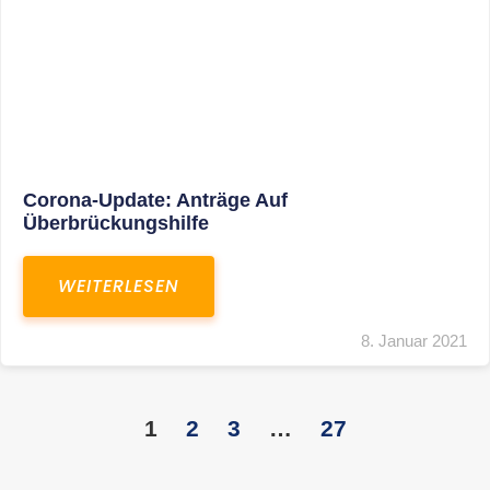
KONTAKT
S+R Consilium Wirtschafts- und
Steuerberatungsgesellschaft mbH
Bautzner Landstraße 14
01324 Dresden
Telefon:
+49 351 810 360 10
Telefax: +49 351 810 360 19
E-Mail:
kontakt@steuernundrecht-dresden.de
SOCIAL MEDIA