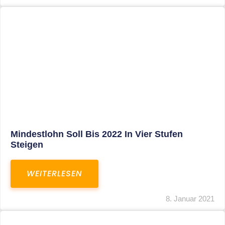
Corona-Update: Anträge Auf
Überbrückungshilfe
WEITERLESEN
8. Januar 2021
1
2
3
…
27
SITEMAP
Home
Aktuelles