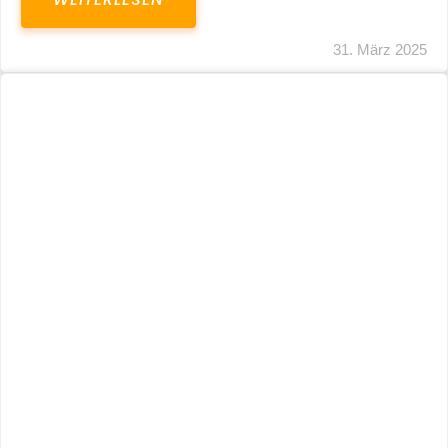
31. März 2025
Fristverlängerung 30.09.2024 – Einreichung
Der Schlussabrechnungen Für Die Corona-
Wirtschaftshilfen
WEITERLESEN