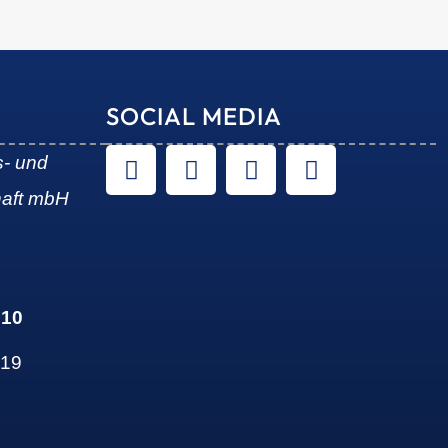
SOCIAL MEDIA
s- und
haft mbH
 10
 19