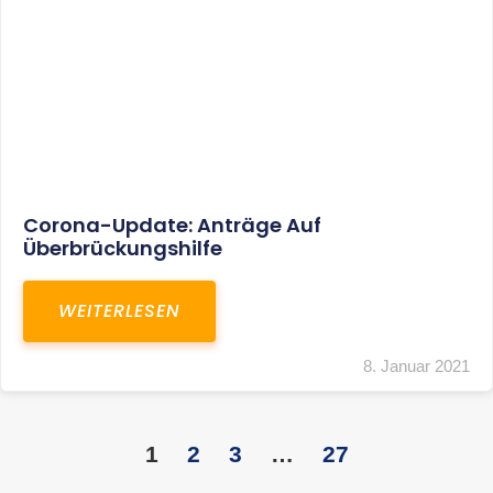
KONTAKT
S+R Consilium Wirtschafts- und
Steuerberatungsgesellschaft mbH
Bautzner Landstraße 14
01324 Dresden
Telefon:
+49 351 810 360 10
Telefax: +49 351 810 360 19
E-Mail:
kontakt@steuernundrecht-dresden.de
SOCIAL MEDIA