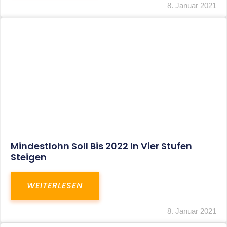
Corona-Update: Anträge Auf
Überbrückungshilfe
WEITERLESEN
8. Januar 2021
1
2
3
…
27
SITEMAP
Home
Aktuelles