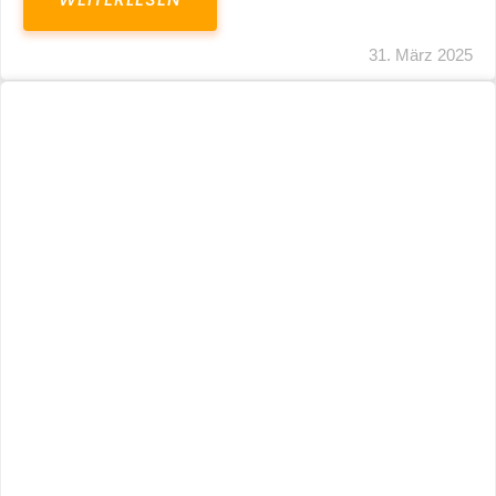
31. März 2025
Fristverlängerung 30.09.2024 – Einreichung
Der Schlussabrechnungen Für Die Corona-
Wirtschaftshilfen
WEITERLESEN