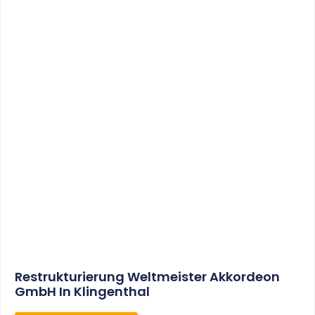
Sonderabschreibungen Für Den
Mietwohnungsneubau:
Anwendungsschreiben (endlich)
Veröffentlicht
WEITERLESEN
8. Januar 2021