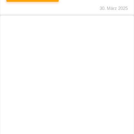
29. März 2025
Neuer Name, Gleiche Expertise
WEITERLESEN
28. März 2025