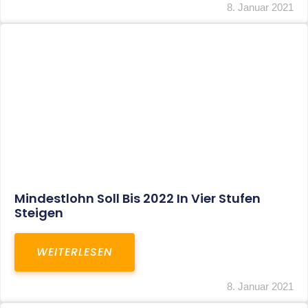
Corona-Update: Anträge Auf
Überbrückungshilfe
WEITERLESEN
8. Januar 2021
1
2
3
…
27
SITEMAP
Home
Aktuelles