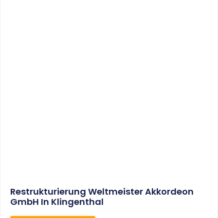
Sonderabschreibungen Für Den
Mietwohnungsneubau:
Anwendungsschreiben (endlich)
Veröffentlicht
WEITERLESEN
8. Januar 2021