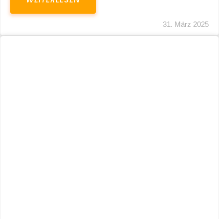
31. März 2025
Fristverlängerung 30.09.2024 – Einreichung
Der Schlussabrechnungen Für Die Corona-
Wirtschaftshilfen
WEITERLESEN