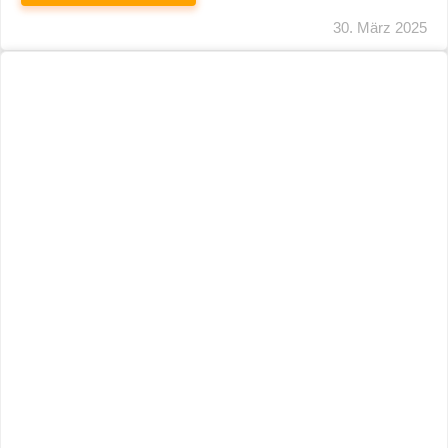
29. März 2025
Neuer Name, Gleiche Expertise
WEITERLESEN
28. März 2025