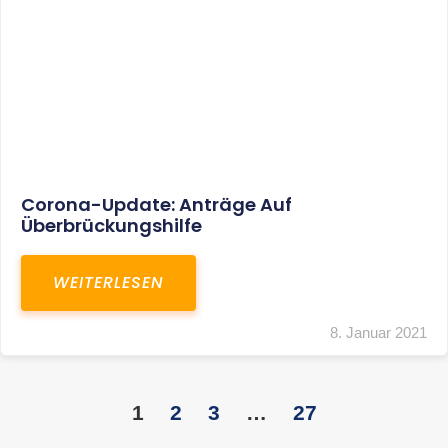
KONTAKT
S+R Consilium Wirtschafts- und
Steuerberatungsgesellschaft mbH
Bautzner Landstraße 14
01324 Dresden
Telefon:
+49 351 810 360 10
Telefax: +49 351 810 360 19
E-Mail:
kontakt@steuernundrecht-dresden.de
SOCIAL MEDIA