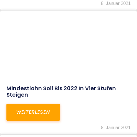
Corona-Update: Anträge Auf
Überbrückungshilfe
WEITERLESEN
8. Januar 2021
1
2
3
…
27
SITEMAP
Home
Aktuelles