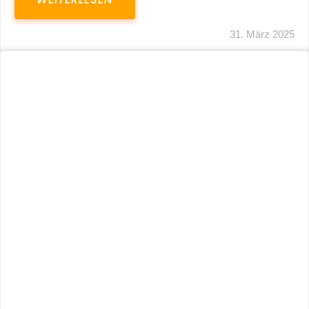
31. März 2025
Fristverlängerung 30.09.2024 – Einreichung
Der Schlussabrechnungen Für Die Corona-
Wirtschaftshilfen
WEITERLESEN