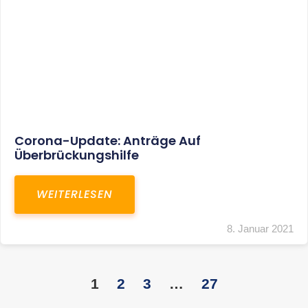
KONTAKT
S+R Consilium Wirtschafts- und
Steuerberatungsgesellschaft mbH
Bautzner Landstraße 14
01324 Dresden
Telefon:
+49 351 810 360 10
Telefax: +49 351 810 360 19
E-Mail:
kontakt@steuernundrecht-dresden.de
SOCIAL MEDIA