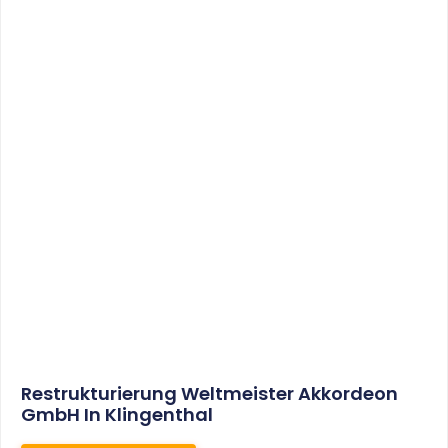
Sonderabschreibungen Für Den
Mietwohnungsneubau:
Anwendungsschreiben (endlich)
Veröffentlicht
WEITERLESEN
8. Januar 2021