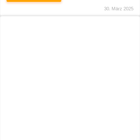
29. März 2025
Neuer Name, Gleiche Expertise
WEITERLESEN
28. März 2025