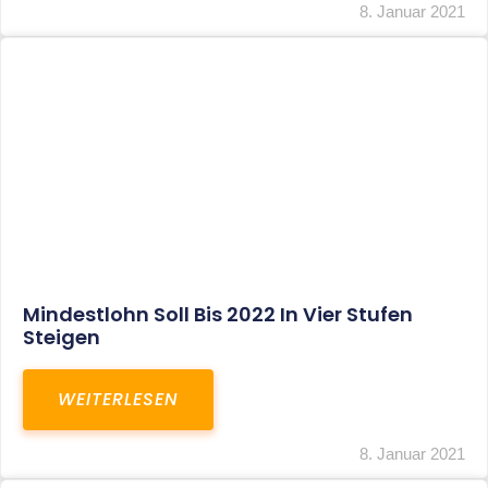
Corona-Update: Anträge Auf
Überbrückungshilfe
WEITERLESEN
8. Januar 2021
1
2
3
…
27
SITEMAP
Home
Aktuelles