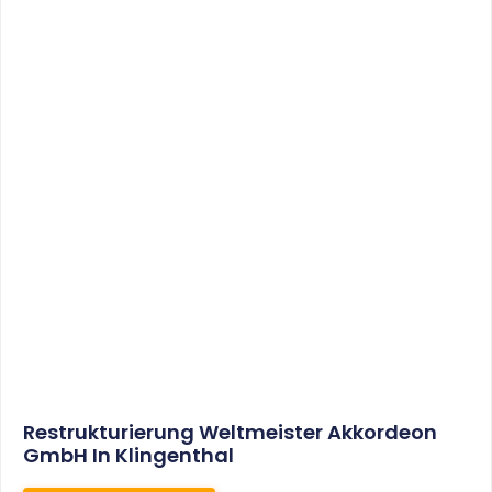
Sonderabschreibungen Für Den
Mietwohnungsneubau:
Anwendungsschreiben (endlich)
Veröffentlicht
WEITERLESEN
8. Januar 2021