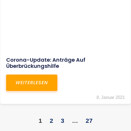
KONTAKT
S+R Consilium Wirtschafts- und
Steuerberatungsgesellschaft mbH
Bautzner Landstraße 14
01324 Dresden
Telefon:
+49 351 810 360 10
Telefax: +49 351 810 360 19
E-Mail:
kontakt@steuernundrecht-dresden.de
SOCIAL MEDIA