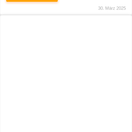
29. März 2025
Neuer Name, Gleiche Expertise
WEITERLESEN
28. März 2025