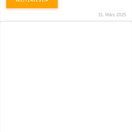
31. März 2025
Fristverlängerung 30.09.2024 – Einreichung
Der Schlussabrechnungen Für Die Corona-
Wirtschaftshilfen
WEITERLESEN