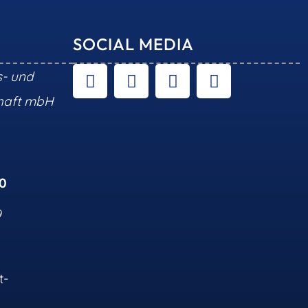
SOCIAL MEDIA
s- und
chaft mbH
10
9
t-