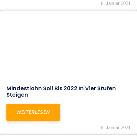
Corona-Update: Anträge Auf
Überbrückungshilfe
WEITERLESEN
8. Januar 2021
1
2
3
…
27
SITEMAP
Home
Aktuelles