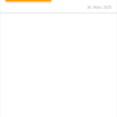
29. März 2025
Neuer Name, Gleiche Expertise
WEITERLESEN
28. März 2025