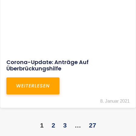
KONTAKT
S+R Consilium Wirtschafts- und
Steuerberatungsgesellschaft mbH
Bautzner Landstraße 14
01324 Dresden
Telefon:
+49 351 810 360 10
Telefax: +49 351 810 360 19
E-Mail:
kontakt@steuernundrecht-dresden.de
SOCIAL MEDIA