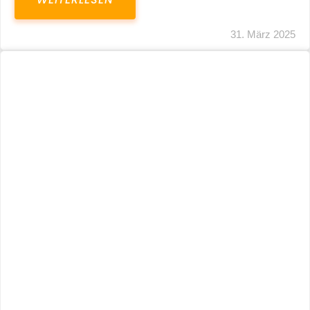
31. März 2025
Fristverlängerung 30.09.2024 – Einreichung
Der Schlussabrechnungen Für Die Corona-
Wirtschaftshilfen
WEITERLESEN