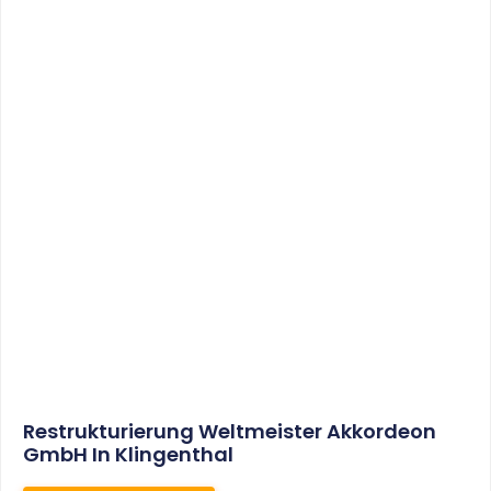
Sonderabschreibungen Für Den
Mietwohnungsneubau:
Anwendungsschreiben (endlich)
Veröffentlicht
WEITERLESEN
8. Januar 2021