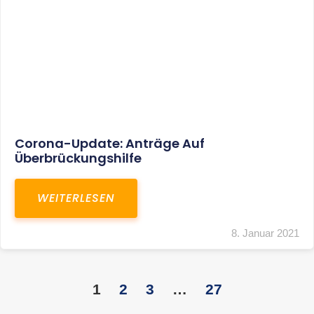
KONTAKT
S+R Consilium Wirtschafts- und
Steuerberatungsgesellschaft mbH
Bautzner Landstraße 14
01324 Dresden
Telefon:
+49 351 810 360 10
Telefax: +49 351 810 360 19
E-Mail:
kontakt@steuernundrecht-dresden.de
SOCIAL MEDIA