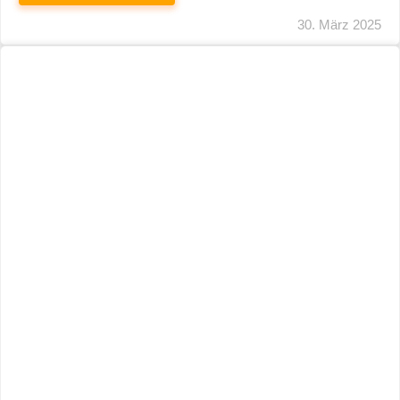
29. März 2025
Neuer Name, Gleiche Expertise
WEITERLESEN
28. März 2025