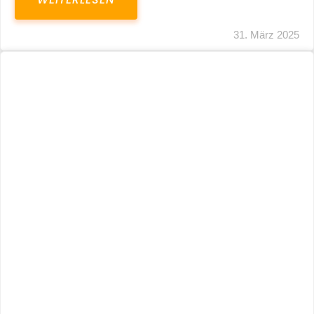
31. März 2025
Fristverlängerung 30.09.2024 – Einreichung
Der Schlussabrechnungen Für Die Corona-
Wirtschaftshilfen
WEITERLESEN