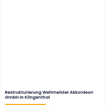
Sonderabschreibungen Für Den
Mietwohnungsneubau:
Anwendungsschreiben (endlich)
Veröffentlicht
WEITERLESEN
8. Januar 2021