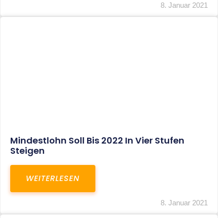
Corona-Update: Anträge Auf
Überbrückungshilfe
WEITERLESEN
8. Januar 2021
1
2
3
…
27
SITEMAP
Home
Aktuelles