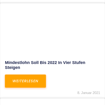
Corona-Update: Anträge Auf
Überbrückungshilfe
WEITERLESEN
8. Januar 2021
1
2
3
…
27
SITEMAP
Home
Aktuelles