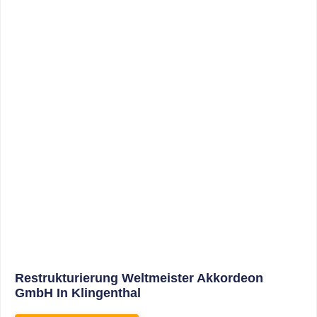
Sonderabschreibungen Für Den
Mietwohnungsneubau: Anwendungsschreiben
(endlich) Veröffentlicht
WEITERLESEN
8. Januar 2021