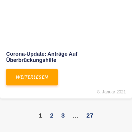
KONTAKT
S+R Consilium Wirtschafts- und
Steuerberatungsgesellschaft mbH
Bautzner Landstraße 14
01324 Dresden
Telefon:
+49 351 810 360 10
Telefax: +49 351 810 360 19
E-Mail:
kontakt@steuernundrecht-dresden.de
SOCIAL MEDIA