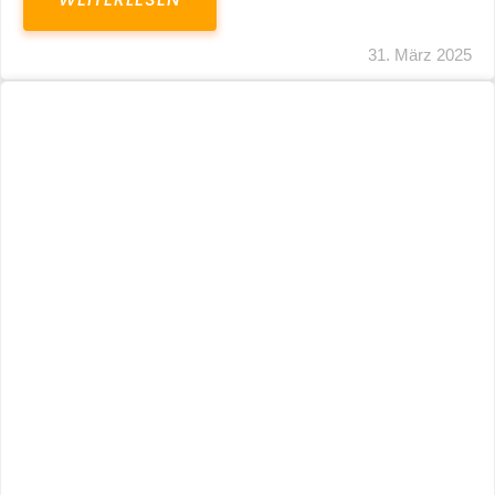
31. März 2025
Fristverlängerung 30.09.2024 – Einreichung
Der Schlussabrechnungen Für Die Corona-
Wirtschaftshilfen
WEITERLESEN