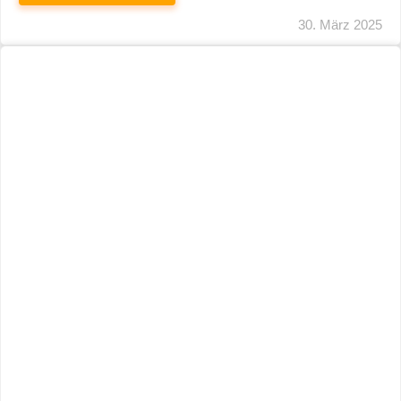
29. März 2025
Neuer Name, Gleiche Expertise
WEITERLESEN
28. März 2025