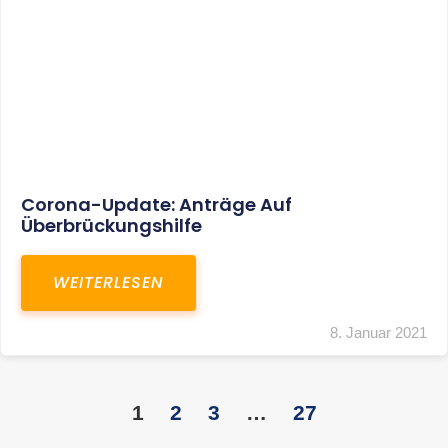
KONTAKT
S+R Consilium Wirtschafts- und
Steuerberatungsgesellschaft mbH
Bautzner Landstraße 14
01324 Dresden
Telefon:
+49 351 810 360 10
Telefax: +49 351 810 360 19
E-Mail:
kontakt@steuernundrecht-dresden.de
SOCIAL MEDIA