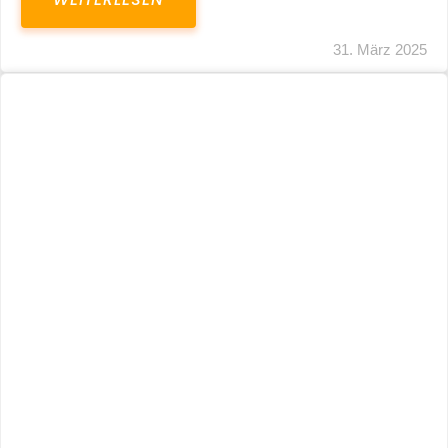
31. März 2025
Fristverlängerung 30.09.2024 – Einreichung
Der Schlussabrechnungen Für Die Corona-
Wirtschaftshilfen
WEITERLESEN