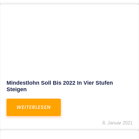
Corona-Update: Anträge Auf
Überbrückungshilfe
WEITERLESEN
8. Januar 2021
1
2
3
…
27
SITEMAP
Home
Aktuelles