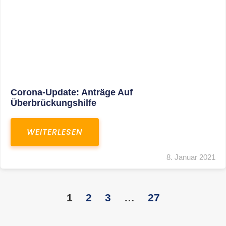
KONTAKT
S+R Consilium Wirtschafts- und
Steuerberatungsgesellschaft mbH
Bautzner Landstraße 14
01324 Dresden
Telefon:
+49 351 810 360 10
Telefax: +49 351 810 360 19
E-Mail:
kontakt@steuernundrecht-dresden.de
SOCIAL MEDIA