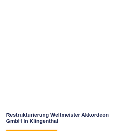
Sonderabschreibungen Für Den
Mietwohnungsneubau: Anwendungsschreiben
(endlich) Veröffentlicht
WEITERLESEN
8. Januar 2021