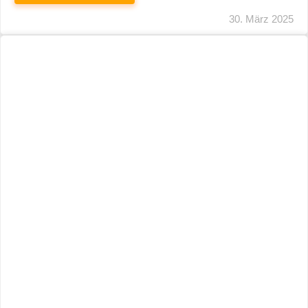
29. März 2025
Neuer Name, Gleiche Expertise
WEITERLESEN
28. März 2025