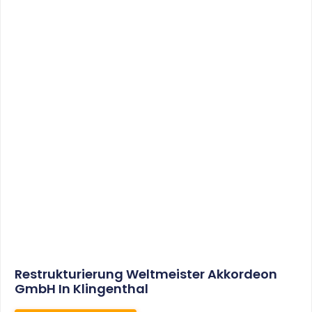
Sonderabschreibungen Für Den
Mietwohnungsneubau:
Anwendungsschreiben (endlich)
Veröffentlicht
WEITERLESEN
8. Januar 2021