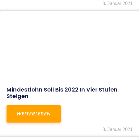
Corona-Update: Anträge Auf
Überbrückungshilfe
WEITERLESEN
8. Januar 2021
1
2
3
…
27
SITEMAP
Home
Aktuelles