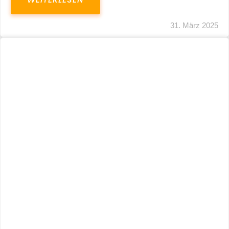
31. März 2025
Fristverlängerung 30.09.2024 – Einreichung
Der Schlussabrechnungen Für Die Corona-
Wirtschaftshilfen
WEITERLESEN