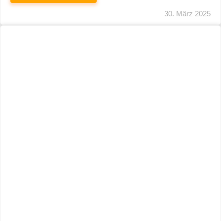
29. März 2025
Neuer Name, Gleiche Expertise
WEITERLESEN
28. März 2025