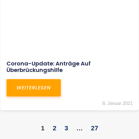
KONTAKT
S+R Consilium Wirtschafts- und
Steuerberatungsgesellschaft mbH
Bautzner Landstraße 14
01324 Dresden
Telefon:
+49 351 810 360 10
Telefax: +49 351 810 360 19
E-Mail:
kontakt@steuernundrecht-dresden.de
SOCIAL MEDIA