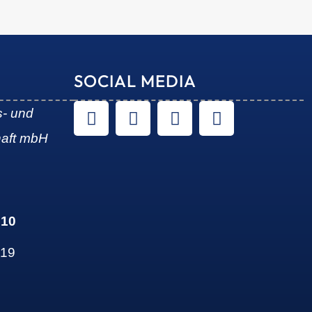
SOCIAL MEDIA
s- und
haft mbH
 10
 19