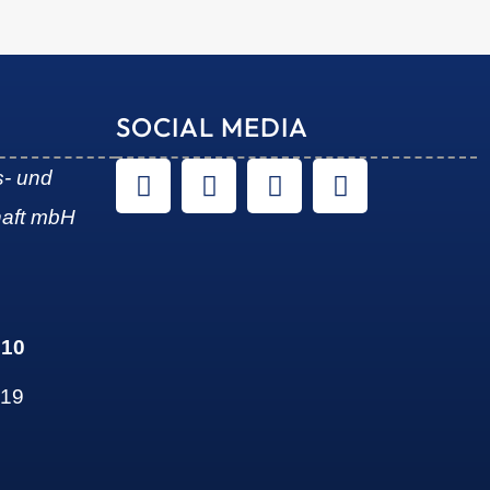
SOCIAL MEDIA
s- und
haft mbH
 10
 19