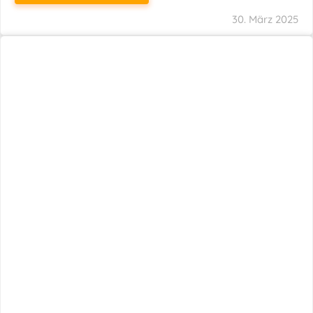
29. März 2025
Neuer Name, Gleiche Expertise
WEITERLESEN
28. März 2025