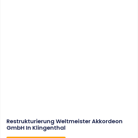
Sonderabschreibungen Für Den
Mietwohnungsneubau:
Anwendungsschreiben (endlich)
Veröffentlicht
WEITERLESEN
8. Januar 2021