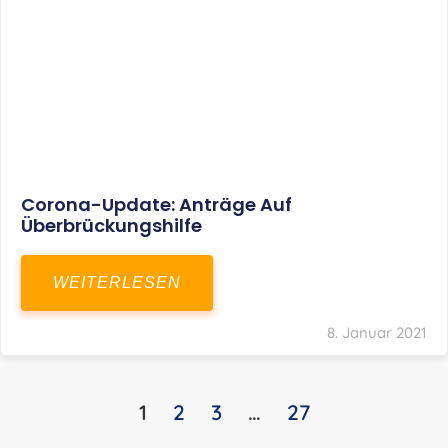
KONTAKT
S+R Consilium Wirtschafts- und
Steuerberatungsgesellschaft mbH
Bautzner Landstraße 14
01324 Dresden
Telefon:
+49 351 810 360 10
Telefax: +49 351 810 360 19
E-Mail:
kontakt@steuernundrecht-dresden.de
SOCIAL MEDIA