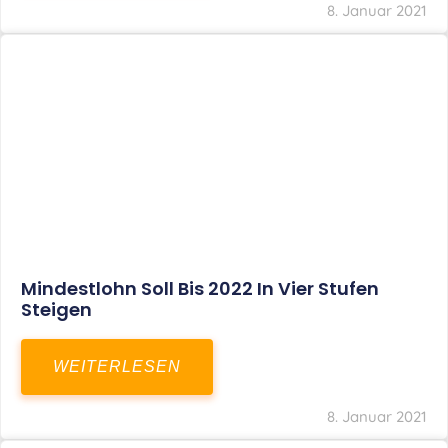
Corona-Update: Anträge Auf
Überbrückungshilfe
WEITERLESEN
8. Januar 2021
1
2
3
…
27
SITEMAP
Home