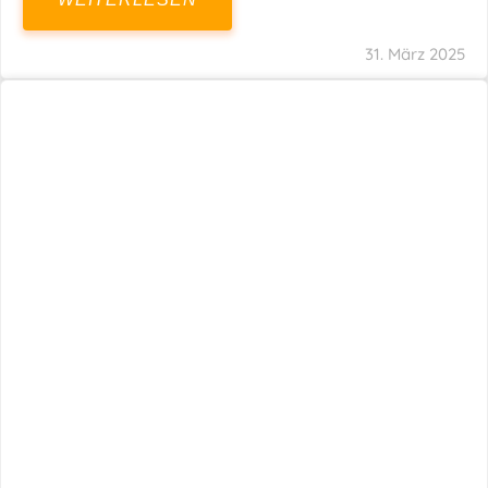
31. März 2025
Fristverlängerung 30.09.2024 – Einreichung
Der Schlussabrechnungen Für Die Corona-
Wirtschaftshilfen
WEITERLESEN