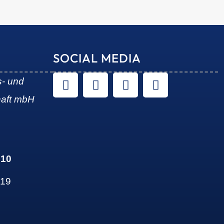
SOCIAL MEDIA
s- und
haft mbH
 10
 19