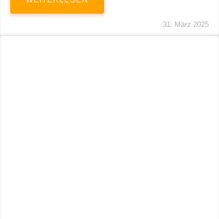
31. März 2025
Fristverlängerung 30.09.2024 – Einreichung
Der Schlussabrechnungen Für Die Corona-
Wirtschaftshilfen
WEITERLESEN