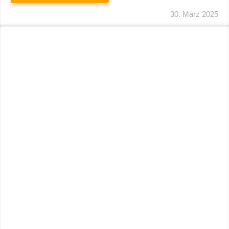
29. März 2025
Neuer Name, Gleiche Expertise
WEITERLESEN
28. März 2025