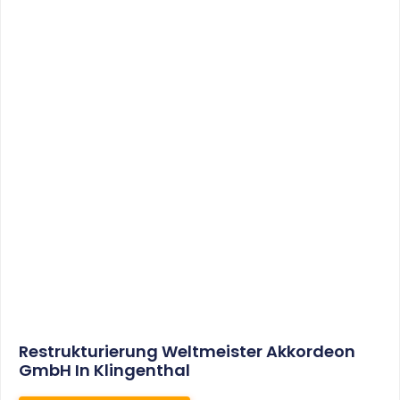
Sonderabschreibungen Für Den
Mietwohnungsneubau:
Anwendungsschreiben (endlich)
Veröffentlicht
WEITERLESEN
8. Januar 2021