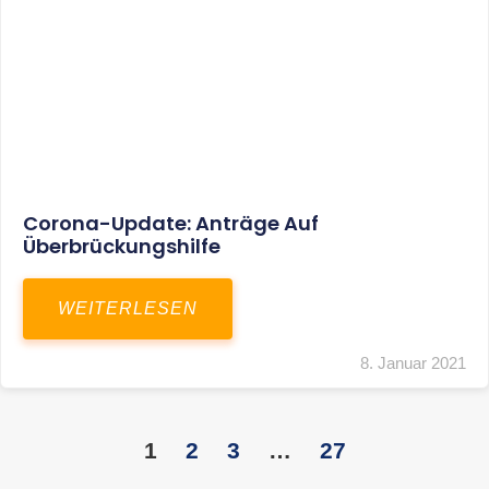
KONTAKT
S+R Consilium Wirtschafts- und
Steuerberatungsgesellschaft mbH
Bautzner Landstraße 14
01324 Dresden
Telefon:
+49 351 810 360 10
Telefax: +49 351 810 360 19
E-Mail:
kontakt@steuernundrecht-dresden.de
SOCIAL MEDIA