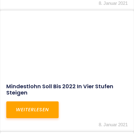
Corona-Update: Anträge Auf
Überbrückungshilfe
WEITERLESEN
8. Januar 2021
1
2
3
…
27
SITEMAP
Home
Aktuelles