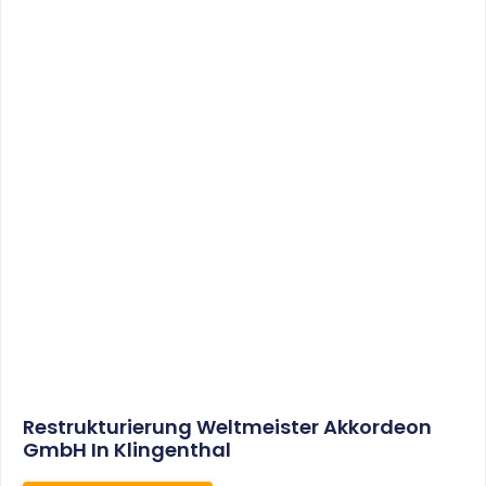
Sonderabschreibungen Für Den
Mietwohnungsneubau:
Anwendungsschreiben (endlich)
Veröffentlicht
WEITERLESEN
8. Januar 2021