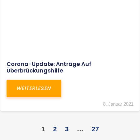
KONTAKT
S+R Consilium Wirtschafts- und
Steuerberatungsgesellschaft mbH
Bautzner Landstraße 14
01324 Dresden
Telefon:
+49 351 810 360 10
Telefax: +49 351 810 360 19
E-Mail:
kontakt@steuernundrecht-dresden.de
SOCIAL MEDIA