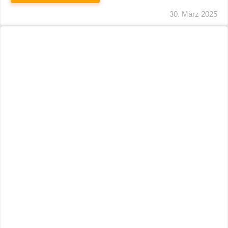
29. März 2025
Neuer Name, Gleiche Expertise
WEITERLESEN
28. März 2025