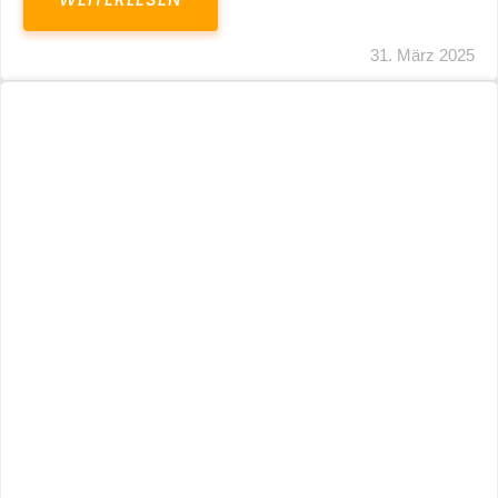
31. März 2025
Fristverlängerung 30.09.2024 – Einreichung
Der Schlussabrechnungen Für Die Corona-
Wirtschaftshilfen
WEITERLESEN