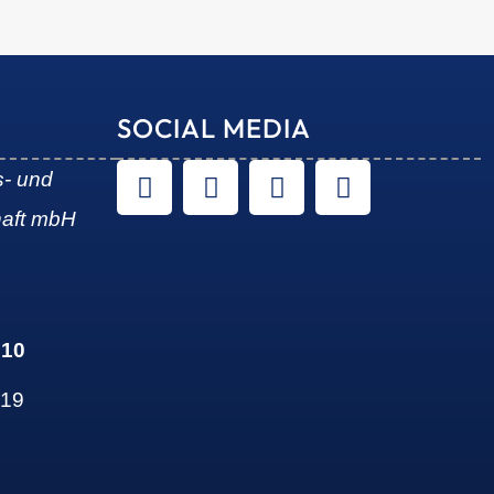
SOCIAL MEDIA
s- und
haft mbH
 10
 19