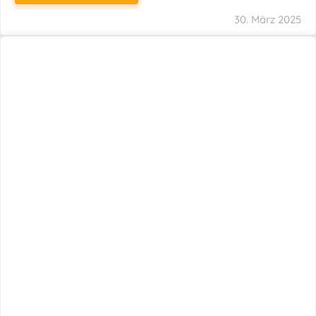
29. März 2025
Neuer Name, Gleiche Expertise
WEITERLESEN
28. März 2025