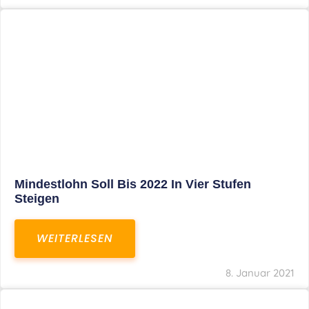
Corona-Update: Anträge Auf
Überbrückungshilfe
WEITERLESEN
8. Januar 2021
1
2
3
…
27
SITEMAP
Home
Aktuelles