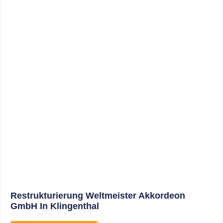
Sonderabschreibungen Für Den
Mietwohnungsneubau: Anwendungsschreiben
(endlich) Veröffentlicht
WEITERLESEN
8. Januar 2021