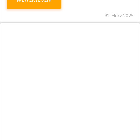
31. März 2025
Fristverlängerung 30.09.2024 – Einreichung
Der Schlussabrechnungen Für Die Corona-
Wirtschaftshilfen
WEITERLESEN