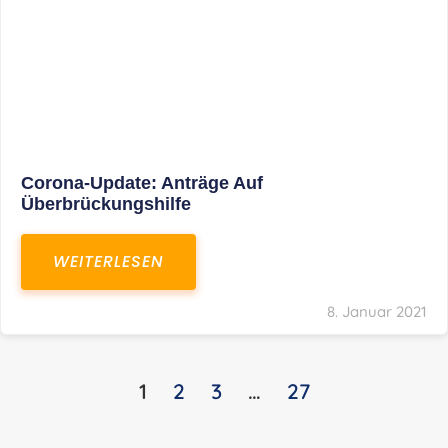
KONTAKT
S+R Consilium Wirtschafts- und
Steuerberatungsgesellschaft mbH
Bautzner Landstraße 14
01324 Dresden
Telefon:
+49 351 810 360 10
Telefax: +49 351 810 360 19
E-Mail:
kontakt@steuernundrecht-dresden.de
SOCIAL MEDIA