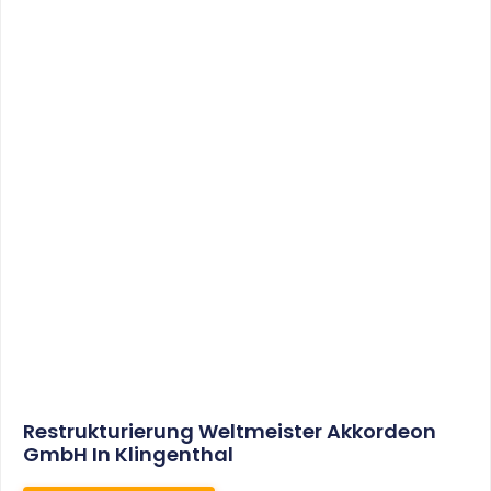
Sonderabschreibungen Für Den
Mietwohnungsneubau:
Anwendungsschreiben (endlich)
Veröffentlicht
WEITERLESEN
8. Januar 2021