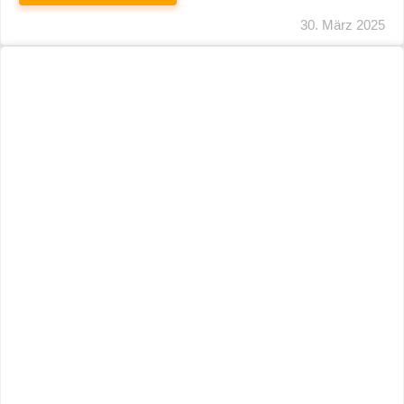
29. März 2025
Neuer Name, Gleiche Expertise
WEITERLESEN
28. März 2025