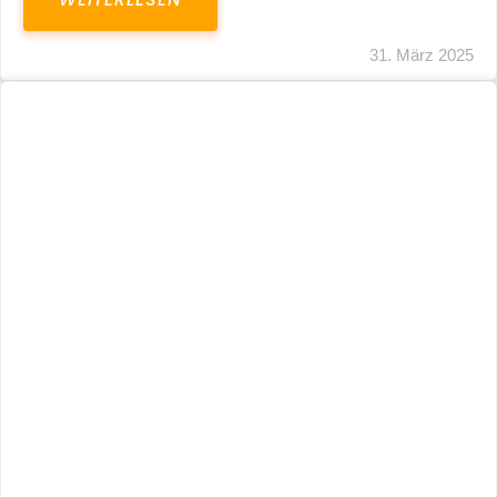
31. März 2025
Fristverlängerung 30.09.2024 – Einreichung
Der Schlussabrechnungen Für Die Corona-
Wirtschaftshilfen
WEITERLESEN