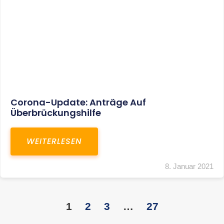
KONTAKT
S+R Consilium Wirtschafts- und
Steuerberatungsgesellschaft mbH
Bautzner Landstraße 14
01324 Dresden
Telefon:
+49 351 810 360 10
Telefax: +49 351 810 360 19
E-Mail:
kontakt@steuernundrecht-dresden.de
SOCIAL MEDIA