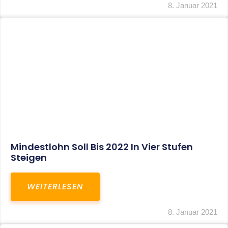
Corona-Update: Anträge Auf
Überbrückungshilfe
WEITERLESEN
8. Januar 2021
1
2
3
…
27
SITEMAP
Home
Aktuelles