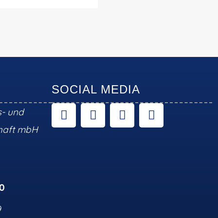
SOCIAL MEDIA
s- und
chaft mbH
10
9