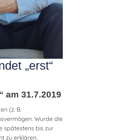
det „erst“
t“ am 31.7.2019
n (z. B.
ensvermögen. Wurde die
 spätestens bis zur
 zu erklären.