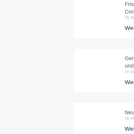
Fri
Cor
30. M
Wei
Gem
und
29. M
Wei
Neu
28. M
Wei