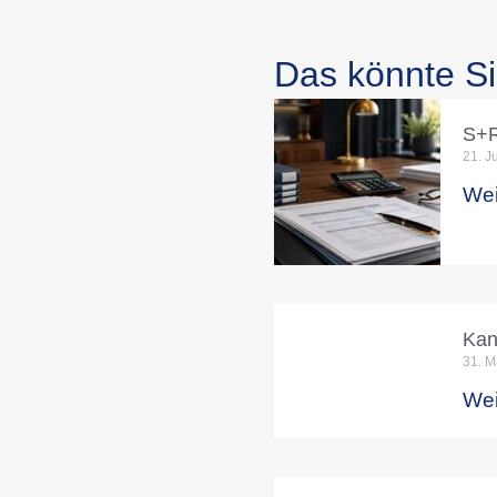
Das könnte Si
S+R
21. J
Wei
Kan
31. M
Wei