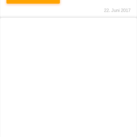
Umsatzsteuer: Neues
Verwaltungsschreiben Zur Behandlung Der
Bauträger-Altfälle
WEITERLESEN
22. Juni 2017