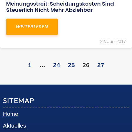
Kontakt
LEISTUNGEN
Restrukturierungs-und Sanierungsberatung
Steuerberatung
Transaktionsberatung
Unternehmensberatung
KONTAKT
S+R Consilium Wirtschafts- und
Steuerberatungsgesellschaft mbH
Bautzner Landstraße 14