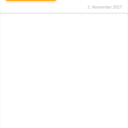
2. November 2017
Künstlersozialversicherung: Abgabesatz
Beträgt Im Nächsten Jahr 4,2 %
WEITERLESEN
22. Juni 2017