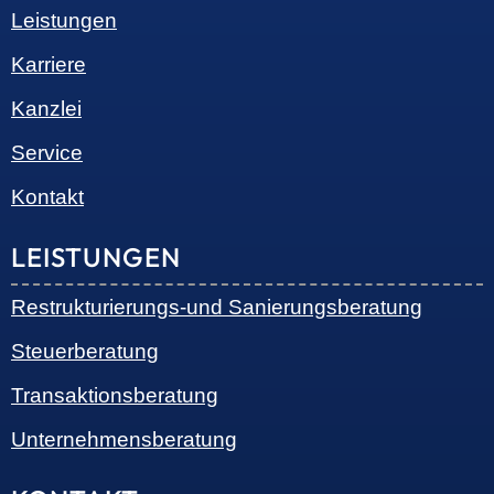
01324 Dresden
Telefon:
+49 351 810 360 10
Telefax: +49 351 810 360 19
E-Mail:
kontakt@steuernundrecht-dresden.de
SOCIAL MEDIA
© 2026 •
S+R Consilium
|
Impressum
|
Datenschutz
Cookie-Einwilligung mit Real Cookie Banner