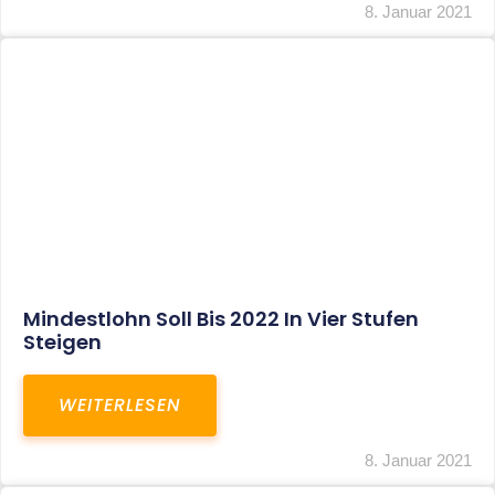
Corona-Update: Anträge Auf
Überbrückungshilfe
WEITERLESEN
8. Januar 2021
1
2
3
…
27
SITEMAP
Home
Aktuelles