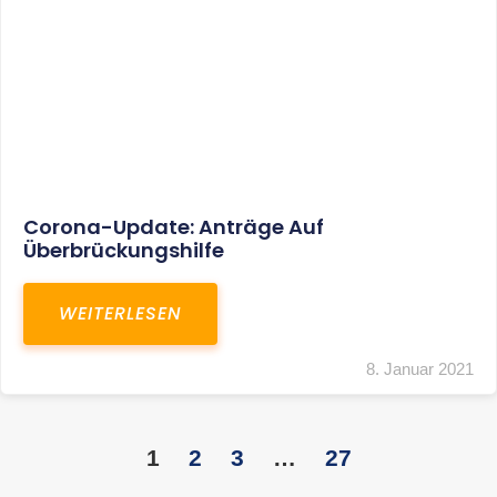
KONTAKT
S+R Consilium Wirtschafts- und
Steuerberatungsgesellschaft mbH
Bautzner Landstraße 14
01324 Dresden
Telefon:
+49 351 810 360 10
Telefax: +49 351 810 360 19
E-Mail:
kontakt@steuernundrecht-dresden.de
SOCIAL MEDIA