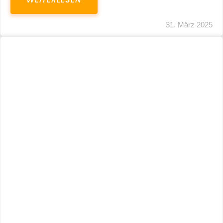
31. März 2025
Fristverlängerung 30.09.2024 – Einreichung
Der Schlussabrechnungen Für Die Corona-
Wirtschaftshilfen
WEITERLESEN