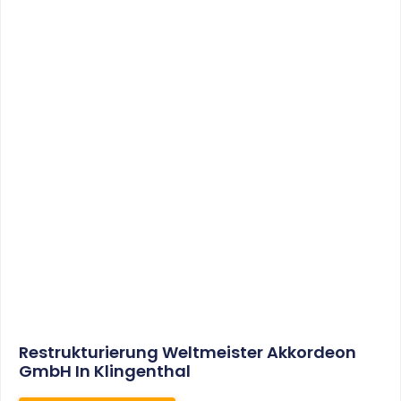
Sonderabschreibungen Für Den
Mietwohnungsneubau:
Anwendungsschreiben (endlich)
Veröffentlicht
WEITERLESEN
8. Januar 2021