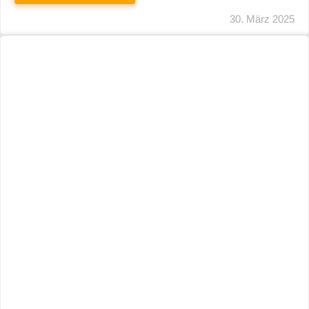
29. März 2025
Neuer Name, Gleiche Expertise
WEITERLESEN
28. März 2025