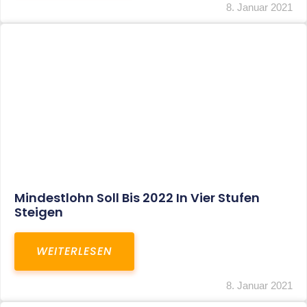
Corona-Update: Anträge Auf
Überbrückungshilfe
WEITERLESEN
8. Januar 2021
1
2
3
…
27
SITEMAP
Home
Aktuelles