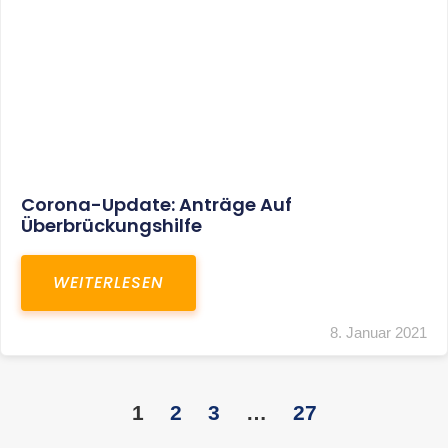
KONTAKT
S+R Consilium Wirtschafts- und
Steuerberatungsgesellschaft mbH
Bautzner Landstraße 14
01324 Dresden
Telefon:
+49 351 810 360 10
Telefax: +49 351 810 360 19
E-Mail:
kontakt@steuernundrecht-dresden.de
SOCIAL MEDIA