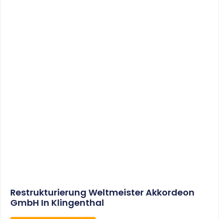
Sonderabschreibungen Für Den
Mietwohnungsneubau:
Anwendungsschreiben (endlich)
Veröffentlicht
WEITERLESEN
8. Januar 2021