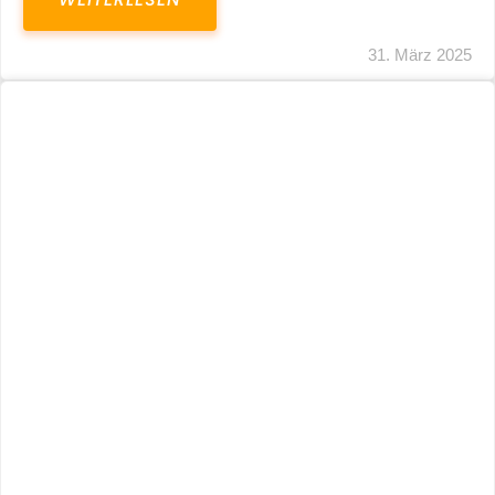
31. März 2025
Fristverlängerung 30.09.2024 – Einreichung
Der Schlussabrechnungen Für Die Corona-
Wirtschaftshilfen
WEITERLESEN