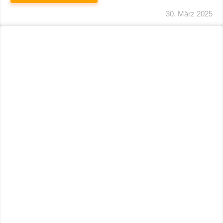
29. März 2025
Neuer Name, Gleiche Expertise
WEITERLESEN
28. März 2025