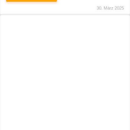
29. März 2025
Neuer Name, Gleiche Expertise
WEITERLESEN
28. März 2025