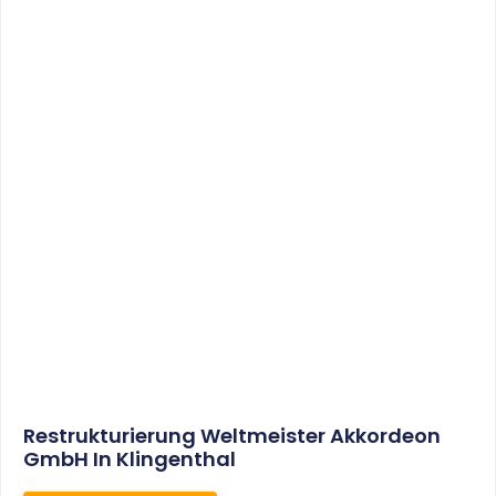
Sonderabschreibungen Für Den
Mietwohnungsneubau:
Anwendungsschreiben (endlich)
Veröffentlicht
WEITERLESEN
8. Januar 2021