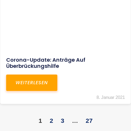
KONTAKT
S+R Consilium Wirtschafts- und
Steuerberatungsgesellschaft mbH
Bautzner Landstraße 14
01324 Dresden
Telefon:
+49 351 810 360 10
Telefax: +49 351 810 360 19
E-Mail:
kontakt@steuernundrecht-dresden.de
SOCIAL MEDIA