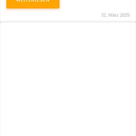
31. März 2025
Fristverlängerung 30.09.2024 – Einreichung
Der Schlussabrechnungen Für Die Corona-
Wirtschaftshilfen
WEITERLESEN