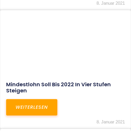
Corona-Update: Anträge Auf
Überbrückungshilfe
WEITERLESEN
8. Januar 2021
1
2
3
…
27
SITEMAP
Home
Aktuelles