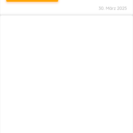
29. März 2025
Neuer Name, Gleiche Expertise
WEITERLESEN
28. März 2025