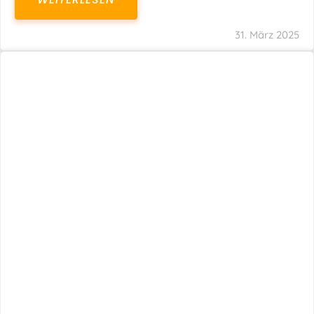
31. März 2025
Fristverlängerung 30.09.2024 – Einreichung
Der Schlussabrechnungen Für Die Corona-
Wirtschaftshilfen
WEITERLESEN