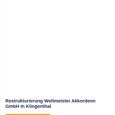
Sonderabschreibungen Für Den
Mietwohnungsneubau: Anwendungsschreiben
(endlich) Veröffentlicht
WEITERLESEN
8. Januar 2021