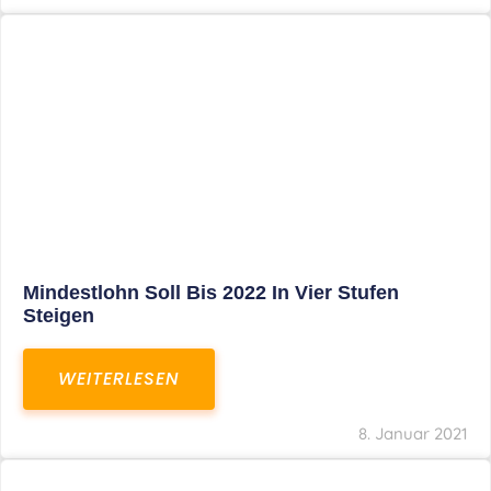
Corona-Update: Anträge Auf
Überbrückungshilfe
WEITERLESEN
8. Januar 2021
1
2
3
…
27
SITEMAP
Home
Aktuelles