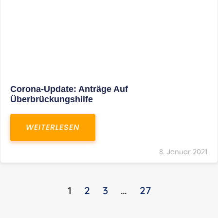
KONTAKT
S+R Consilium Wirtschafts- und
Steuerberatungsgesellschaft mbH
Bautzner Landstraße 14
01324 Dresden
Telefon:
+49 351 810 360 10
Telefax: +49 351 810 360 19
E-Mail:
kontakt@steuernundrecht-dresden.de
SOCIAL MEDIA